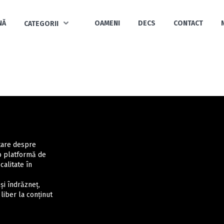
NĂ
OAMENI
DECS
CONTACT
CATEGORII
ntare despre
 o platformă de
calitate în
și îndrăzneț,
liber la conținut