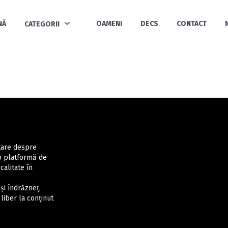
NĂ
OAMENI
DECS
CONTACT
CATEGORII
ntare despre
 o platformă de
calitate în
și îndrăzneț,
liber la conținut