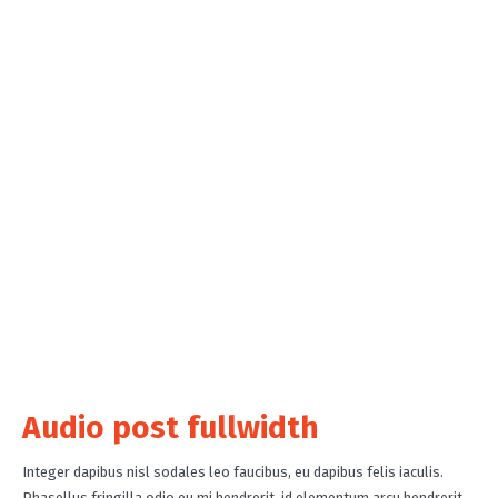
Audio post fullwidth
Integer dapibus nisl sodales leo faucibus, eu dapibus felis iaculis.
Phasellus fringilla odio eu mi hendrerit, id elementum arcu hendrerit.